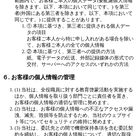
範囲内で、お客様ご本人の個人データ(要配慮個人情報
を除きます。以下、本項において同じです。) を第三
者(外国にある第三者を除きます。以下、本項において
同じです。) に提供することがあります。
① 本項に基づき、第三者に提供される個人デー
タの項目
お客様ご本人から特に申し入れがある場合を除い
て、お客様ご本人の全ての個人情報
② 本項に基づく、第三者への提供の方法
紙、電子データの伝送、外部記録媒体の形式での
交付、サーバーへのアクセスのいずれかの方法
６. お客様の個人情報の管理
(1) 当社は、全役職員に対する教育啓蒙活動を実施する
ほか、個人情報を取り扱う部門ごとに責任者を置き、
お客様の個人情報の適切な管理に努めます。
(2) 当社は、お客様の個人情報への不正なアクセスや漏
洩、滅失、毀損等を防止するため、当社のウェブサイ
ト等についてセキュリティの維持に努めます。
(3) 当社は、委託先との間で機密保持条項を含む委託契
約を締結し、お客様の個人情報について、適切な取扱