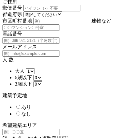
ご住所
郵便番号
都道府県
市区町村番地
建物など
電話番号
メールアドレス
人 数
大人
6歳以下
3歳以下
建築予定地
あり
なし
希望建築エリア